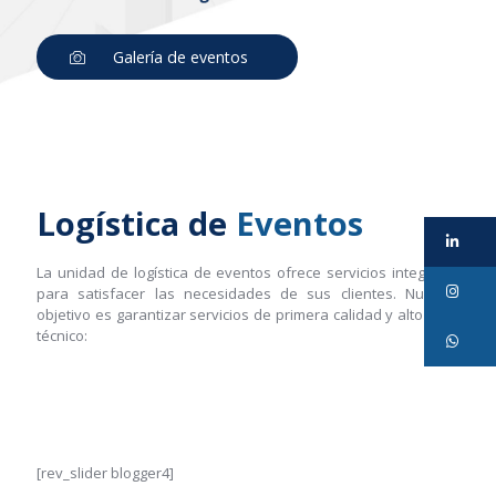
Galería de eventos
Logística de
Eventos
Li
La unidad de logística de eventos ofrece servicios integrales
In
para satisfacer las necesidades de sus clientes. Nuestro
objetivo es garantizar servicios de primera calidad y alto nivel
técnico:
Wh
[rev_slider blogger4]